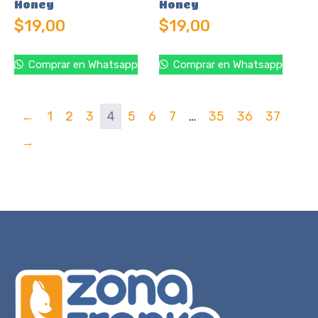
Honey
Honey
$
19,00
$
19,00
Comprar en Whatsapp
Comprar en Whatsapp
←
1
2
3
4
5
6
7
…
35
36
37
→